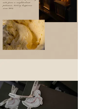
cake from a neighborhood
patisserie, baking happiness
since 2014.