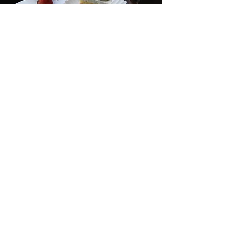
村上春樹說：
{儀式是一件很重要的事}
用一份美味的蛋糕
讓尋常的日子
變成
無可取
代的每一天。
Read More